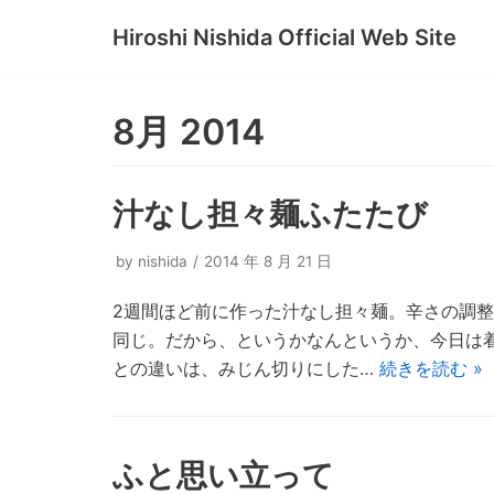
Hiroshi Nishida Official Web Site
コ
ン
テ
8月 2014
ン
ツ
へ
汁なし担々麺ふたたび
ス
キ
by
nishida
2014 年 8 月 21 日
ッ
2週間ほど前に作った汁なし担々麺。辛さの調
プ
同じ。だから、というかなんというか、今日は
との違いは、みじん切りにした…
続きを読む »
ふと思い立って