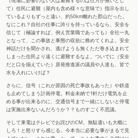
（現場に必要のない人は避難するのは仕方が無いとし
て）住民に避難（屋内も含め様々な意味で）指示を出し
ているよりもずっと遠い、約50km離れた郡山だった。
なにこれ？自社の仕事に誇りを持っているなら、安全を
信じて（極論すれば、例え営業職であっても）全社一丸
となって、この事故と事態の収拾に務めてくれよ。安全
神話だけを聞かされ、逃げようも無くただ巻き込まれて
しまった住民より遠くに避難するなよ。ついでに（安全
だと口を揃えていた）原発推進派の議員や人達も、皆で
水を入れにいけば？
さらに、信号（これが原因の死亡事故もあった）や鉄道
も止めてしまう計画停電。料金未納で1軒だけ電気を止
める事が出来るのに、交通信号まで一緒にしないと停電
は実施出来ないんだろうか？？ものすごく不思議。
そして東電はテレビでお詫びのCM。無駄遣いも大概に
しろ！と怒りすら感じる。今本当に必要な事がまるで見