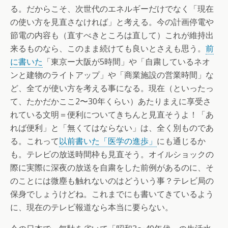
る。だからこそ、次世代のエネルギーだけでなく「現在
の使い方を見直さなければ」と考える。今の計画停電や
節電の内容も（直すべきところは直して）これが維持出
来るものなら、このまま続けても良いとさえも思う。
前
に書いた
「東京ー大阪が5時間」や「自粛しているネオ
ンと建物のライトアップ」や「商業施設の営業時間」な
ど、全てが使い方を考える事になる。現在（といったっ
て、たかだかここ2〜30年くらい）あたりまえに享受さ
れている文明＝便利についてきちんと見直そうよ！「あ
れば便利」と「無くてはならない」は、全く別ものであ
る。これって
以前書いた「医学の進歩」
にも通じるか
も。テレビの放送時間枠も見直そう。オイルショックの
際に実際に深夜の放送を自粛をした前例があるのに、そ
のことには微塵も触れないのはどういう事？テレビ局の
保身でしょうけどね。これまでにも書いてきているよう
に、現在のテレビ報道なら本当に要らない。