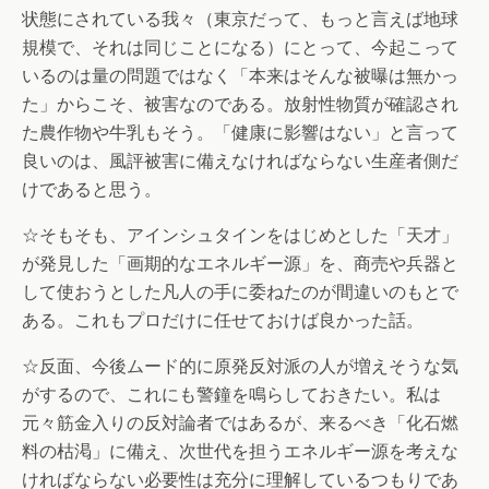
状態にされている我々（東京だって、もっと言えば地球
規模で、それは同じことになる）にとって、今起こって
いるのは量の問題ではなく「本来はそんな被曝は無かっ
た」からこそ、被害なのである。放射性物質が確認され
た農作物や牛乳もそう。「健康に影響はない」と言って
良いのは、風評被害に備えなければならない生産者側だ
けであると思う。
☆そもそも、アインシュタインをはじめとした「天才」
が発見した「画期的なエネルギー源」を、商売や兵器と
して使おうとした凡人の手に委ねたのが間違いのもとで
ある。これもプロだけに任せておけば良かった話。
☆反面、今後ムード的に原発反対派の人が増えそうな気
がするので、これにも警鐘を鳴らしておきたい。私は
元々筋金入りの反対論者ではあるが、来るべき「化石燃
料の枯渇」に備え、次世代を担うエネルギー源を考えな
ければならない必要性は充分に理解しているつもりであ