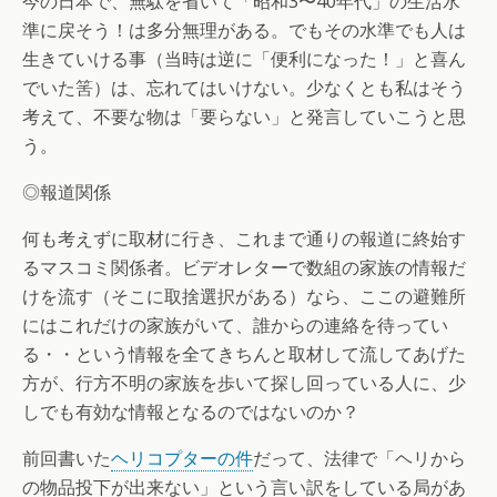
今の日本で、無駄を省いて「昭和3〜40年代」の生活水
準に戻そう！は多分無理がある。でもその水準でも人は
生きていける事（当時は逆に「便利になった！」と喜ん
でいた筈）は、忘れてはいけない。少なくとも私はそう
考えて、不要な物は「要らない」と発言していこうと思
う。
◎報道関係
何も考えずに取材に行き、これまで通りの報道に終始す
るマスコミ関係者。ビデオレターで数組の家族の情報だ
けを流す（そこに取捨選択がある）なら、ここの避難所
にはこれだけの家族がいて、誰からの連絡を待ってい
る・・という情報を全てきちんと取材して流してあげた
方が、行方不明の家族を歩いて探し回っている人に、少
しでも有効な情報となるのではないのか？
前回書いた
ヘリコプターの件
だって、法律で「ヘリから
の物品投下が出来ない」という言い訳をしている局があ