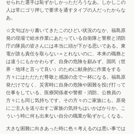
せられた選手は恥ずかしかっただろうなあ。しかしこの
人は常にゴリ押しで要求を通すタイプの人だったからな
あ。
☆文句ばかり書いてきたこのひどい状況のなか、福島原
発の現場で給水作業にあたっている自衛隊と警察と消防
庁の隊員の皆さんには本当に頭が下がる思いである。東
電が誰も責任を取らない＝とれないのに、本来の職務と
は違うにもかかわらず、自身の危険を顧みず、国民（世
界・地球と言って良い）のために献身的に作業をする
方々にはただただ尊敬と感謝の念で一杯になる。福島原
発だけでなく、災害時に自身の危険や困難を投げ打って
仕事をしている、医療関係者や警察・消防、公務員の
方々にも同じ気持ちです。その方々のご家族にも。原発
にご主人を送り出すご家族の気持ちはいかばかりか。こ
ういう時に何も出来ない自分の職業が恥ずかしくなる。
大きな困難に向きあった時に色々考えるのは悪い事では