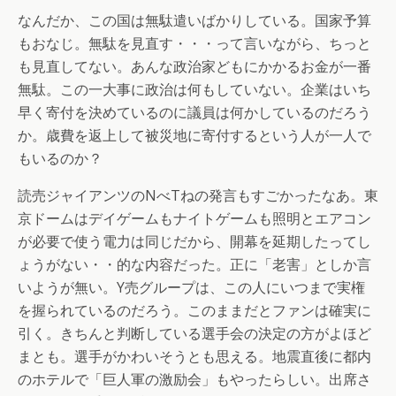
なんだか、この国は無駄遣いばかりしている。国家予算
もおなじ。無駄を見直す・・・って言いながら、ちっと
も見直してない。あんな政治家どもにかかるお金が一番
無駄。この一大事に政治は何もしていない。企業はいち
早く寄付を決めているのに議員は何かしているのだろう
か。歳費を返上して被災地に寄付するという人が一人で
もいるのか？
読売ジャイアンツのNべTねの発言もすごかったなあ。東
京ドームはデイゲームもナイトゲームも照明とエアコン
が必要で使う電力は同じだから、開幕を延期したってし
ょうがない・・的な内容だった。正に「老害」としか言
いようが無い。Y売グループは、この人にいつまで実権
を握られているのだろう。このままだとファンは確実に
引く。きちんと判断している選手会の決定の方がよほど
まとも。選手がかわいそうとも思える。地震直後に都内
のホテルで「巨人軍の激励会」もやったらしい。出席さ