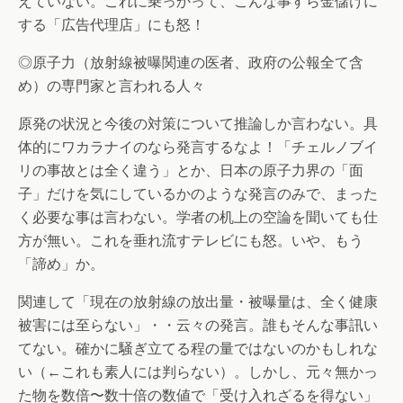
えていない。これに乗っかって、こんな事すら金儲けに
する「広告代理店」にも怒！
◎原子力（放射線被曝関連の医者、政府の公報全て含
め）の専門家と言われる人々
原発の状況と今後の対策について推論しか言わない。具
体的にワカラナイのなら発言するなよ！「チェルノブイ
リの事故とは全く違う」とか、日本の原子力界の「面
子」だけを気にしているかのような発言のみで、まった
く必要な事は言わない。学者の机上の空論を聞いても仕
方が無い。これを垂れ流すテレビにも怒。いや、もう
「諦め」か。
関連して「現在の放射線の放出量・被曝量は、全く健康
被害には至らない」・・云々の発言。誰もそんな事訊い
てない。確かに騒ぎ立てる程の量ではないのかもしれな
い（←これも素人には判らない）。しかし、元々無かっ
た物を数倍〜数十倍の数値で「受け入れざるを得ない」