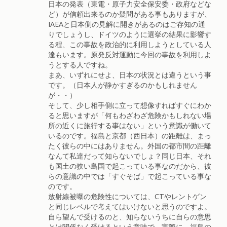
日本の発表（東電・原子力安全保安委・政府などな
ど）が信頼出来るのか疑問がある事もありますが、
IAEAと日本側の見解に開きがあるのはご存知の通
りでしょうし、ドイツのように選挙の結果に影響す
る程、この事故を政治的に利用しようとしている人
達もいます。原発反対運動に今回の事故を利用しよ
うとする人ですね。
まあ、いずれにせよ、日本の状況とは違うという事
です。（日本人が静かすぎるのかもしれません
が・・）
そして、少し相手側に立って想像すればすぐにわか
ると思いますが「何もわざわざ危険かもしれない場
所の近くに旅行する事はない」という意識が働いて
いるのです。福島と京都（西日本）の距離は、まっ
たく彼らの中にはありません。外国の都市間の距離
なんて私達だって知らないでしょ？同じ日本、それ
も国土の狭い島国で起こっている事なのだから、彼
らの意識の中では「すぐそば」で起こっている事な
のです。
放射線被曝の危険性については、CTやレントゲン
と同じレベルで考えてはいけないと思うのですよ。
自ら望んで受けるのと、知らないうちに自らの意思
とは関係なく受けるという意味で。実際に、福島の