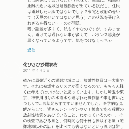
距離の近い地域は避難勧告が出ている訳だし。住民
は避難したい訳ではないでしょ？東電と政府のせい
で（天災のせいではないと思う）この状況を受け入
れざるを得ない・・のが問題。
暗い話題が多くて、私もイヤなのですが。すみませ
ん。避けては通れない事が多くて、バランス感覚が
悪くなっているようです。気をつけなくっちゃ！
返信
侘びさび沙羅双樹
2011 年 4 月 5 日
確かに原発近くの避難地域には、放射性物質は一大事で
す。それは被爆するリスクが高くなるので、もちろん軽
くは考えてはいけないと思っています。しかし埼玉や東
京、神奈川辺りの水道水や運ばれた農作物の事を書いた
つもりで…言葉足らずですいませんでした。医学的な見
解からして、皆さんレントゲンやＣＴ検査である程度の
放射性物質をあびていること、わかっているのか…。そ
の検査であびる量と、何時間も何十日も摂取する量（避
難地域以外の話）を比べても害はないという説明は難し