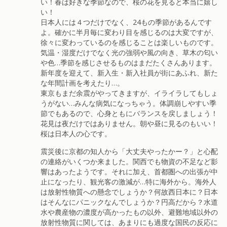
い！春は好きな季節なので、桜の花を見ると本当に嬉し
い！
日本人には４つだけでなく、24もの季節があるんです
よ。確かに半月毎に変わり目を感じるのは大変ですが、
徐々に変わっているのを感じることは楽しいものです。
気温・湿度だけでなく光の強弱や風の向き、草木の匂い
や色…季節を感じさせるものはまだたくさんあります。
新年度を迎えて、新入生・新入社員が街にあふれ、新た
な年間計画を考えたり…。
東京もまだ余震がやってきますが、イライラしてもしょ
うがない…みんな病気になっちゃう。体調崩しやすい季
節でもあるので、心身ともにバランスを戻しましょう！
花見は夜だけではありません。朝や昼に見るのもいい！
桜は日本人の心です。
震災後に京都の知人から「大丈夫やったかー？」と心配
の連絡がいくつか来ました。関西でも物資の不足など影
響はあったようです。それに加え、首都圏への出張が中
止になったり、観光客の激減が…特に海外から。海外人
は放射性物質への懸念でしょうか？何故西日本に？日本
はそんなにパニックなんでしょうか？円高だから？水道
水や農産物の濃度が高かったもの以外、避難地域以外の
放射性物質に関しては、あまりにも過度な国民の反応に