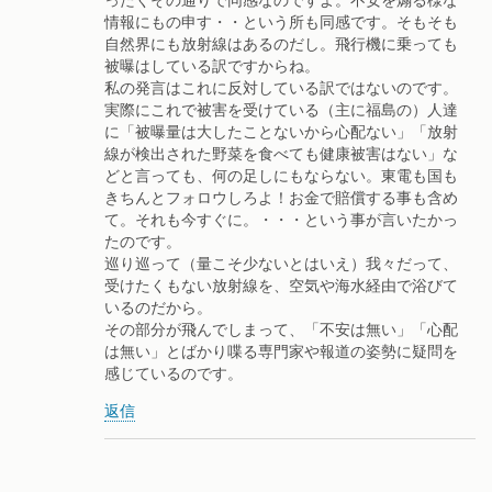
情報にもの申す・・という所も同感です。そもそも
自然界にも放射線はあるのだし。飛行機に乗っても
被曝はしている訳ですからね。
私の発言はこれに反対している訳ではないのです。
実際にこれで被害を受けている（主に福島の）人達
に「被曝量は大したことないから心配ない」「放射
線が検出された野菜を食べても健康被害はない」な
どと言っても、何の足しにもならない。東電も国も
きちんとフォロウしろよ！お金で賠償する事も含め
て。それも今すぐに。・・・という事が言いたかっ
たのです。
巡り巡って（量こそ少ないとはいえ）我々だって、
受けたくもない放射線を、空気や海水経由で浴びて
いるのだから。
その部分が飛んでしまって、「不安は無い」「心配
は無い」とばかり喋る専門家や報道の姿勢に疑問を
感じているのです。
返信