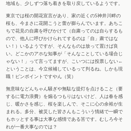
地域も、少しずつ落ち着きを取り戻しているようです。
東京では桜の開花宣言があり、家の近くのS神井川畔の
桜も、今まさに花開こうと蕾が膨らんでいます。あちこ
ちで花見の自粛を呼びかけて（自粛ってのは自らするも
ので、他人に呼びかけられてするのは「自」粛ではな
い！）いるようですが、そんなものは放って置けば良
い。どこかのアホな知事が「そんなことしている場合じ
ゃない！」って言ってますが、こいつには投票しない←
ということは、今立候補しているって判るね。しかも現
職！ピンポイントですやん（笑）
無意味などんちゃん騒ぎや無駄な提灯を点けること（要
するに電力浪費）を煽るつもりはないけど、人は春を感
じ、暖かさを感じ、桜を楽しんで、そこに心の余裕が生
まれる。多分、被災した皆さんもこういう情緒で一瞬で
もホッとする事は大事な感情である筈です。むしろ今そ
れが一番大事なのでは？