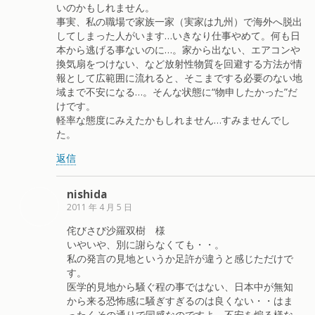
いのかもしれません。
事実、私の職場で家族一家（実家は九州）で海外へ脱出
してしまった人がいます…いきなり仕事やめて。何も日
本から逃げる事ないのに…。家から出ない、エアコンや
換気扇をつけない、など放射性物質を回避する方法が情
報として広範囲に流れると、そこまでする必要のない地
域まで不安になる…。そんな状態に“物申したかった”だ
けです。
軽率な態度にみえたかもしれません…すみませんでし
た。
返信
nishida
2011 年 4 月 5 日
侘びさび沙羅双樹 様
いやいや、別に謝らなくても・・。
私の発言の見地というか足許が違うと感じただけで
す。
医学的見地から騒ぐ程の事ではない、日本中が無知
から来る恐怖感に騒ぎすぎるのは良くない・・はま
ったくその通りで同感なのですよ。不安を煽る様な