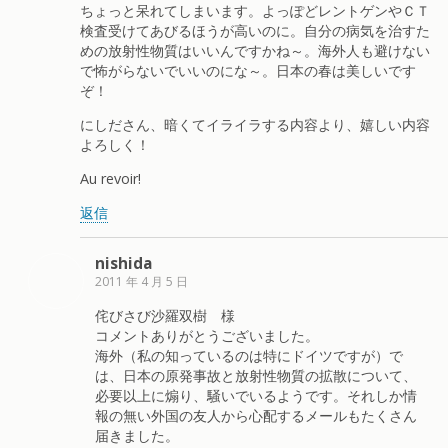
ちょっと呆れてしまいます。よっぽどレントゲンやＣＴ
検査受けてあびるほうが高いのに。自分の病気を治すた
めの放射性物質はいいんですかね～。海外人も避けない
で怖がらないでいいのにな～。日本の春は美しいです
ぞ！
にしださん、暗くてイライラする内容より、嬉しい内容
よろしく！
Au revoir!
返信
nishida
2011 年 4 月 5 日
侘びさび沙羅双樹 様
コメントありがとうございました。
海外（私の知っているのは特にドイツですが）で
は、日本の原発事故と放射性物質の拡散について、
必要以上に煽り、騒いでいるようです。それしか情
報の無い外国の友人から心配するメールもたくさん
届きました。