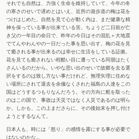
それでも自然は、力強く生命を維持していて、今年の冬
の寒さのせいで遅めとはいえ、近所の遊歩道の梅は花を
つけはじめた。自然を見て心が動く内は、まだ健康な精
神を保っている事が出来ている筈。ちょうど二日前が亡
き父の一年目の命日で、昨年の今日はその混乱＋大地震
でてんやわんやの一日だった事を思い出す。梅の花を見
て癒される事が出来るのは幸せに生活をしている証拠。
花を見ても癒されない程酷い目に遭っている同朋はたく
さんいるのだから。いやな思い出のせいで故郷を去る選
択をするのは致し方ない事だけれど、無理矢理に住めな
い場所にされて退去を余儀なくされた福島の人達をこの
国はどうするつもりなんだろう。その方向に舵を取った
のはこの国で、事故は天災ではなく人災であるのは明ら
か。しかも、この上まださらに、その後始末を押し付け
ようとするなんて。
日本人も、時には「怒り」の感情を露にする事が必要で
はないのかな…