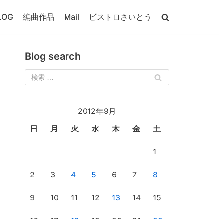
LOG
編曲作品
Mail
ビストロさいとう
Blog search
2012年9月
日
月
火
水
木
金
土
1
2
3
4
5
6
7
8
9
10
11
12
13
14
15