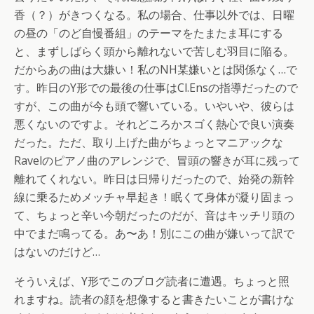
香（？）がきつくなる。私の場合、仕事以外では、日曜
の昼の「のど自慢番組」のテーマをたまたま耳にする
と、まずしばらく頭から離れないで苦しむ羽目に陥る。
だからあの曲は大嫌い！私のNH某嫌いとは関係なく…で
す。昨日のY形での最後の仕事はCl.Ensの指導だったので
すが、この曲が今も頭で響いている。いやいや、彼らは
悪くないのですよ。それどころかスゴく熱心で良い演奏
だった。ただ、取り上げた曲がちょっとマニアックな
Ravelのピアノ曲のアレンジで、冒頭の響きが耳に残って
離れてくれない。昨日は日帰りだったので、始発の新幹
線に乗るためメッチャ早起き！眠くて身体が凝り固まっ
て、ちょっと辛い今朝だったのだが、音はキッチリ頭の
中でまだ鳴ってる。あ〜あ！別にこの曲が嫌いって訳で
はないのだけど…
そういえば、Y形でこのブログ読者に遭遇。ちょっと照
れますね。読者の顔を想像すると書きたいことが書けな