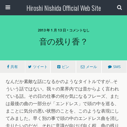
Hiroshi Nishida Official Web Site
2013 年 1 月 13 日 • コメントなし
音の残り香？
共有
ツイート
ピン
メール
SMS
なんだか素敵な話になるかのようなタイトルですが…そ
ういう話ではない。我々の業界内では昔からよく言われ
ている話。その日の仕事の何か気になるフレーズ、また
は最後の曲の一部分が「エンドレス」で頭の中を巡る、
まことに気分の悪い状態のことを、このような表現にし
てみました。早く別の事で頭の中のエンドレス曲を消し
去りたいのだが、それに意識が向けば向く程、曲の残り