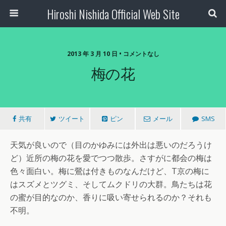
Hiroshi Nishida Official Web Site
2013 年 3 月 10 日 • コメントなし
梅の花
共有
ツイート
ピン
メール
SMS
天気が良いので（目のかゆみには外出は悪いのだろうけ
ど）近所の梅の花を愛でつつ散歩。さすがに都会の梅は
色々面白い。梅に鶯は付きものなんだけど、T京の梅に
はスズメとツグミ、そしてムクドリの大群。鳥たちは花
の蜜が目的なのか、香りに吸い寄せられるのか？それも
不明。