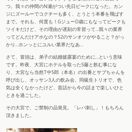
つ。我々の仲間のN瀬がつい先日ビークになった。カン
ジにズールーでコクチーも多く、とうとう本番を飛ばす
まで。それも、何度も！GジューD歳にもなってビークも
ツイキだけど、その理由が遅刻の常習って…我々の業界
ってどんだけアホなの？52のサンオツがやること？がっ
かり…ホンッとにユルい業界だなあ…
さて、冒頭は、弟子の結婚披露宴のために…という意味
です。昨夜、大宮にホテルを取ったS藤と飲む事にな
り、大宮なら当然T中S郎（本名）の出番とサブちゃんを
呼び出し、オッサン3人の飲み会。同級生トリオで、色
気は全くなかったけど、昔話から今の話まで楽しいひと
ときを過ごした。
その大宮で、ご禁制の品発見。「レバ刺し」！もちろん
頂きました。