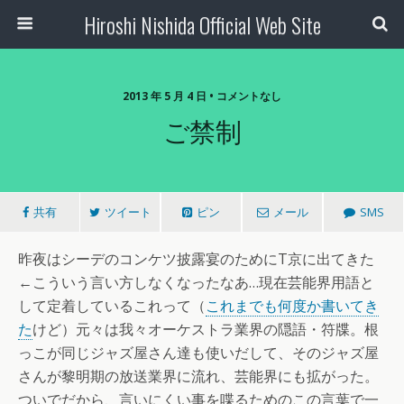
Hiroshi Nishida Official Web Site
2013 年 5 月 4 日 • コメントなし
ご禁制
共有
ツイート
ピン
メール
SMS
昨夜はシーデのコンケツ披露宴のためにT京に出てきた
←こういう言い方しなくなったなあ…現在芸能界用語と
して定着しているこれって（
これまでも何度か書いてき
た
けど）元々は我々オーケストラ業界の隠語・符牒。根
っこが同じジャズ屋さん達も使いだして、そのジャズ屋
さんが黎明期の放送業界に流れ、芸能界にも拡がった。
ついでだから、言いにくい事を喋るためのこの言葉で一