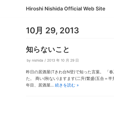
Hiroshi Nishida Official Web Site
コ
ン
テ
10月 29, 2013
ン
ツ
へ
知らないこと
ス
キ
by
nishida
2013 年 10 月 29 日
ッ
昨日の居酒屋(Tきわ台N登)で知った言葉。 「
プ
た。 商い(秋ない)ますます(二升)繁盛(五合＝
年目、居酒屋…
続きを読む »