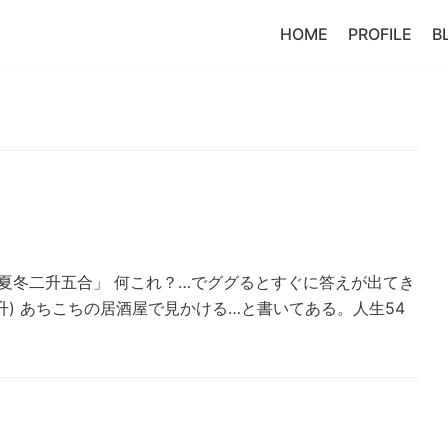
HOME
PROFILE
B
春夏冬二升五合」 何これ？…でググるとすぐに答えが出てき
半升) あちこちの居酒屋で見かける…と書いてある。人生54