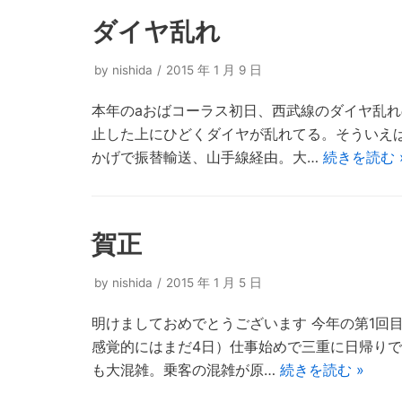
ダイヤ乱れ
by
nishida
2015 年 1 月 9 日
本年のaおばコーラス初日、西武線のダイヤ乱
止した上にひどくダイヤが乱れてる。そういえ
かげで振替輸送、山手線経由。大…
続きを読む 
賀正
by
nishida
2015 年 1 月 5 日
明けましておめでとうございます 今年の第1回
感覚的にはまだ4日）仕事始めで三重に日帰り
も大混雑。乗客の混雑が原…
続きを読む »