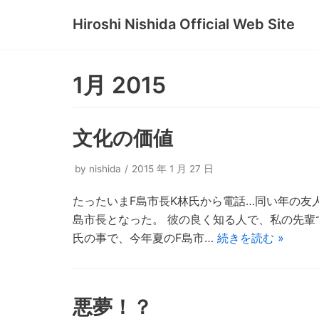
Hiroshi Nishida Official Web Site
コ
ン
テ
1月 2015
ン
ツ
へ
文化の価値
ス
キ
by
nishida
2015 年 1 月 27 日
ッ
たったいまF島市長K林氏から電話…同い年の友
プ
島市長となった。 彼の良く知る人で、私の先輩
氏の事で、今年夏のF島市…
続きを読む »
悪夢！？