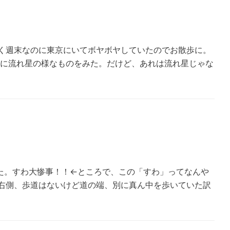
しく週末なのに東京にいてボヤボヤしていたのでお散歩に。
空に流れ星の様なものをみた。だけど、あれは流れ星じゃな
た。すわ大惨事！！←ところで、この「すわ」ってなんや
の右側、歩道はないけど道の端、別に真ん中を歩いていた訳