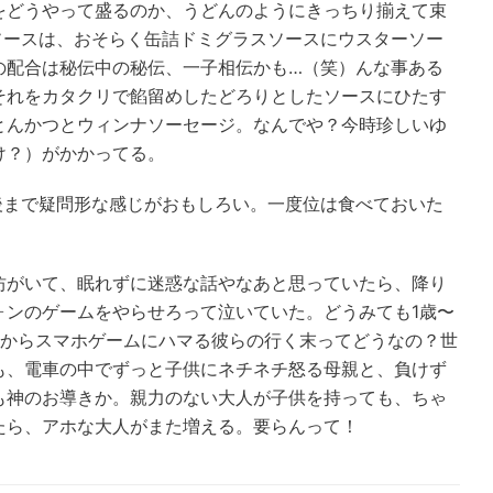
をどうやって盛るのか、うどんのようにきっちり揃えて束
ソースは、おそらく缶詰ドミグラスソースにウスターソー
の配合は秘伝中の秘伝、一子相伝かも…（笑）んな事ある
それをカタクリで餡留めしたどろりとしたソースにひたす
とんかつとウィンナソーセージ。なんでや？今時珍しいゆ
け？）がかかってる。
後まで疑問形な感じがおもしろい。一度位は食べておいた
坊がいて、眠れずに迷惑な話やなあと思っていたら、降り
ォンのゲームをやらせろって泣いていた。どうみても1歳〜
頃からスマホゲームにハマる彼らの行く末ってどうなの？世
も、電車の中でずっと子供にネチネチ怒る母親と、負けず
も神のお導きか。親力のない大人が子供を持っても、ちゃ
たら、アホな大人がまた増える。要らんって！