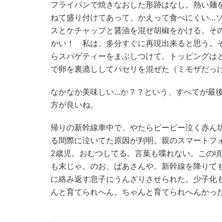
フライパンで焼きなおした形跡はなし。熱い麺
ねて盛り付けてあって、かえって食べにくい…
スとケチャップと醤油を混ぜ胡椒をかける。そ
かい！ 私は、多分すぐに再現出来ると思う。
らスパゲティーをまぶしつけて。トッピングは
で卵を裏漉ししてパセリを混ぜた（ミモザだっ
なかなか美味しい…か？？という、すべてが最
方が良いね。
帰りの新幹線車中で、やたらピーピー泣く赤ん
る間際に泣いてた原因が判明。親のスマートフ
2歳児。おむつしてる。言葉も喋れない。この
も末じゃ。のお、ばあさんや。新幹線を降りて
に絡み返す息子にうんざりさせられた。少子化
んと育てられへん。ちゃんと育てられへんかっ