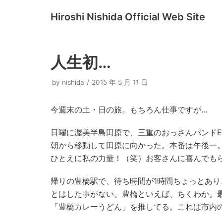
Hiroshi Nishida Official Web Site
コ
ン
テ
人生初…
ン
ツ
by
nishida
2015 年 5 月 11 日
へ
ス
今週末の土・日の旅。もちろん仕事ですが…
キ
ッ
日曜に渥美半島田原で、三重のおっさんバンドEs
プ
朝から移動して田原に向かった。本番は午後一
ひとえに私の力量！（笑）お客さんに喜んでも
帰りの豊橋駅で、待ち時間が1時間ちょっとあ
とはした事がない。豊橋といえば、ちくわか。
「豊橋カレーうどん」を推してる。これは市内