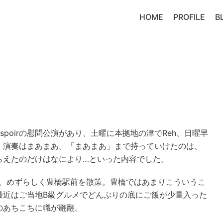
HOME
PROFILE
B
poirの慰問公演があり、土曜に本拠地の津でReh、日曜早
。演奏はまあまあ。「まあまあ」まで持っていけたのは、
らえたのだけはなにより…といった内容でした。
り、めずらしく豊橋駅前を散策。豊橋ではあまりこういうこ
最近はご当地B級グルメでどんぶりの底にご飯が少量入った
のあちこちに幟が翩翻。