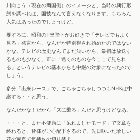
川向こう（現在の両国側）のイメージと、当時の興行形
態を調べれば、国技なんて言えなくなります。もちろん
人気はあったのでしょうけど。
要するに、昭和のT皇陛下がお好きで「テレビでもよく
見る」発言から、なんだか特別視され始めたのではない
かな。テレビの歴史なんてまだ浅いから、最初は放送す
るものも少なく、正に「遠くのものを今ここで見られ
る」というテレビの基本からも中継の対象になったので
しょう。
多分「出来レース」で、ごちゃごちゃしつつもNHKは中
継する・・と思う。
なんだかな！だから「ズに乗る」んだと思うけどなあ。
・・・と、また不健康に「呆れましたモード」で文章を
終わると、皆様がご心配下さるので、先日咲いた珍しい
花の写真で気持ちの切り替え。