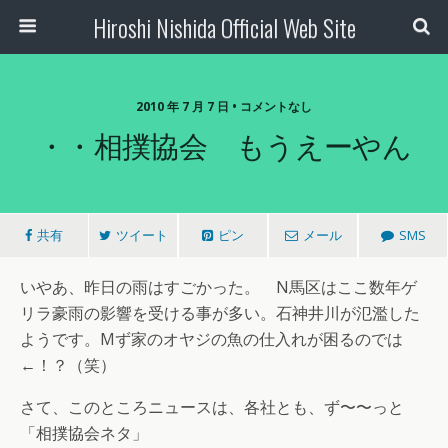
Hiroshi Nishida Official Web Site
2010 年 7 月 7 日 • コメントなし
・・相撲協会 もうえーやん
共有
ツイート
ピン
メール
SMS
いやあ、昨日の雨はすごかった。 N馬区はここ数年ゲ
リラ豪雨の影響を受ける事が多い。石神井川が氾濫した
ようです。Mず家のオヤジの魚の仕入れが困るのでは
←！？（笑）
さて、このところニュースは、各社とも、ず〜〜っと
「相撲協会ネタ」