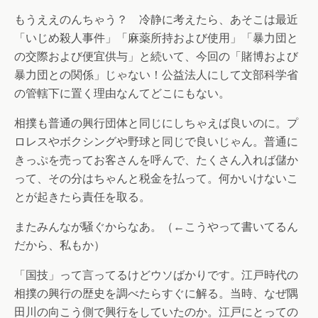
もうええのんちゃう？ 冷静に考えたら、あそこは最近
「いじめ殺人事件」「麻薬所持および使用」「暴力団と
の交際および便宜供与」と続いて、今回の「賭博および
暴力団との関係」じゃない！公益法人にして文部科学省
の管轄下に置く理由なんてどこにもない。
相撲も普通の興行団体と同じにしちゃえば良いのに。プ
ロレスやボクシングや野球と同じで良いじゃん。普通に
きっぷを売ってお客さんを呼んで、たくさん入れば儲か
って、その分はちゃんと税金を払って。何かいけないこ
とが起きたら責任を取る。
またみんなが騒ぐからなあ。（←こうやって書いてるん
だから、私もか）
「国技」って言ってるけどウソばかりです。江戸時代の
相撲の興行の歴史を調べたらすぐに解る。当時、なぜ隅
田川の向こう側で興行をしていたのか。江戸にとっての