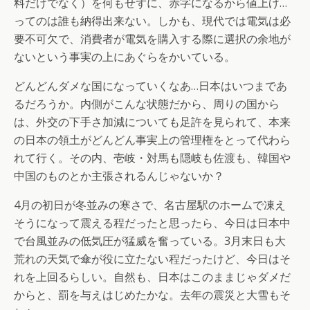
料だけでなく）を何もせずに、赤字になるから値上げ…
ってのは誰も納得出来ない。しかも、現代では電気は必
要不可欠で、消費者が電気を購入する際に選択の余地が
ないという事実の上にあぐらをかいている。
どんどんダメな国になっていくなあ…日本はいつまであ
るだろうか。内側がこんな状態だから、周りの国から
は、外交の下手さ加減についても足許を見られて、本来
の日本の領土がどんどん事実上の管理権をとって代わら
れて行く。その内、壱岐・対馬も隠岐も佐渡も、韓国や
中国のものとか主張されるんじゃないか？
4月の初日が冬並みの寒さで、名古屋駅のホームで凍え
そうになって震える程だったと思ったら、今日は日本中
で台風並みの低気圧が猛威を奮っている。3月末日も大
荒れの天気で傘が役に立たない程だったけど、今日はそ
れを上回るらしい。自然も、日本はこのままじゃダメだ
からと、罰を与えはじめたかな。去年の震災と大雪もそ