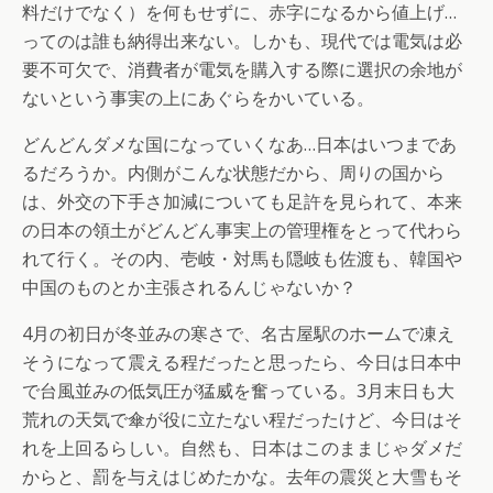
料だけでなく）を何もせずに、赤字になるから値上げ…
ってのは誰も納得出来ない。しかも、現代では電気は必
要不可欠で、消費者が電気を購入する際に選択の余地が
ないという事実の上にあぐらをかいている。
どんどんダメな国になっていくなあ…日本はいつまであ
るだろうか。内側がこんな状態だから、周りの国から
は、外交の下手さ加減についても足許を見られて、本来
の日本の領土がどんどん事実上の管理権をとって代わら
れて行く。その内、壱岐・対馬も隠岐も佐渡も、韓国や
中国のものとか主張されるんじゃないか？
4月の初日が冬並みの寒さで、名古屋駅のホームで凍え
そうになって震える程だったと思ったら、今日は日本中
で台風並みの低気圧が猛威を奮っている。3月末日も大
荒れの天気で傘が役に立たない程だったけど、今日はそ
れを上回るらしい。自然も、日本はこのままじゃダメだ
からと、罰を与えはじめたかな。去年の震災と大雪もそ