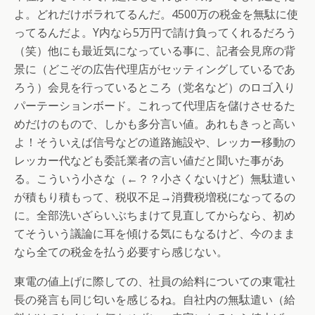
よ。どれだけボラれてるんだ。4500万の税金を無駄に使
ってるんだよ。Y内なら5万円で請け負ってくれるだろう
（笑）他にも最近気になっている事に、記者会見席の背
景に（どこぞの広告代理店がセッティングしているであ
ろう）会見を行っているところ（党名など）のロゴ入り
パーテーションボード。これって代理店を儲けさせるた
めだけのもので、しかも多分言い値。あれもきっと高い
よ！そういえば信号などの道路施設や、レッカー移動の
レッカー代なども委託業者の言い値だと聞いた事があ
る。こういう小さな（←？？小さくないけど）無駄遣い
が積もり積もって、税収不足→消費税増税になってるの
に。全部洗いざらいぶちまけて見直してからなら、初め
てそういう議論に耳を傾ける気にもなるけど、今のまま
なら全ての税金を払う必要すら感じない。
東電の値上げに際しての、社員の給料についての東電社
長の発言も同じ匂いを感じるね。自社内の無駄遣い（給