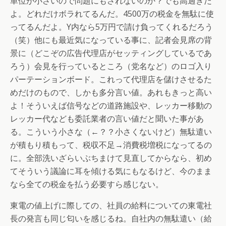
単位が小さいので問題にもされないのか？でも高過ぎだ
よ。どれだけボラれてるんだ。4500万の税金を無駄に使
ってるんだよ。Y内なら5万円で請け負ってくれるだろう
（笑）他にも最近気になっている事に、記者会見席の背
景に（どこぞの広告代理店がセッティングしているであ
ろう）会見を行っているところ（党名など）のロゴ入り
パーテーションボード。これって代理店を儲けさせるた
めだけのもので、しかも多分言い値。あれもきっと高い
よ！そういえば信号などの道路施設や、レッカー移動の
レッカー代なども委託業者の言い値だと聞いた事があ
る。こういう小さな（←？？小さくないけど）無駄遣い
が積もり積もって、税収不足→消費税増税になってるの
に。全部洗いざらいぶちまけて見直してからなら、初め
てそういう議論に耳を傾ける気にもなるけど、今のまま
なら全ての税金を払う必要すら感じない。
東電の値上げに際しての、社員の給料についての東電社
長の発言も同じ匂いを感じるね。自社内の無駄遣い（給