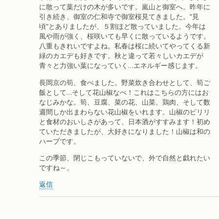
に散って葉だけの木が多いです。嵐山と御室へ。昨年に
引き続き、御室の仁和寺で御室桜見てきました。“見
頃”とありましたが、５割ほど散っていました。今年は
風や雨が強く、桜咲いても早くに散っているようです。
八重もきれいですよね。私春は桜に続いてやってくる新
緑のカエデも好きです。秋と違って若々しいカエデが
青々と力強い葉になっていく…エネルギー感じます。
長岡京の筍、食べました。野菜炊き合わせとして、筍ご
飯として…そして花山椒なべ！これはこちらの方にはお
なじみかな。筍、豆腐、菜の花、山菜、鶏肉、そして数
週間しか出まわらない花山椒をいれます。山椒のピリリ
と食材のおいしさがあって、日本酒がすすみます！初め
ていただきましたが、大好きになりました！山椒は和の
ハーブです。
この季節、閉じこもっていないで、外で自然と戯れたい
ですね～。
返信