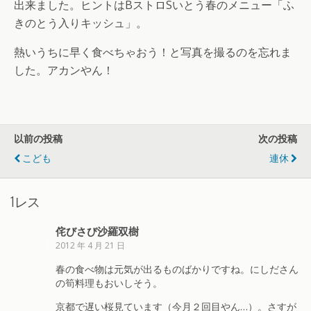
出来ました。ヒントはBストロSいとう春のメニュー「ふ
きのとう入りキッシュ」。
熱いうちに早く食べちゃおう！と写真を撮るのを忘れま
した。アカンやん！
以前の投稿
次の投稿
こども
連休
1レス
侘びさび沙羅双樹
2012 年 4 月 21 日
春の食べ物は元気が出るものばかりですね。にしださん
の筍料理もおいしそう。
京都で遅い桜見ています（今月２回目やん…）。さすが