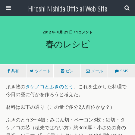
Hiroshi Nishida Official Web Site
2012 年 4 月 21 日 • 1コメント
春のレシピ
共有
ツイート
ピン
メール
SMS
頂き物の
タケノコとふきのとう
。これを生かした料理で
今日の昼に何かを作ろうと考えた。
材料は以下の通り（この量で多分2人前位かな？）
ふきのとう3〜4個：みじん切・ベーコン3枚：細切・タ
ケノコの芯（穂先ではない方）約3cm厚：小さめの賽の