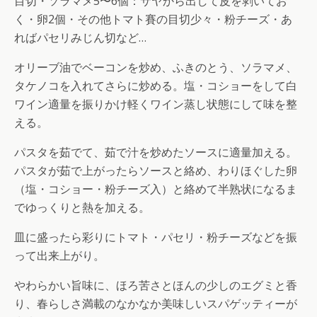
目切・ソラマメ5〜6個：サヤから出して皮を剥いてお
く・卵2個・その他トマト賽の目切少々・粉チーズ・あ
ればパセリみじん切など…
オリーブ油でベーコンを炒め、ふきのとう、ソラマメ、
タケノコを入れてさらに炒める。塩・コショーをして白
ワイン適量を振りかけ軽くワイン蒸し状態にして味を整
える。
パスタを茹でて、茹で汁を炒めたソースに適量加える。
パスタが茹で上がったらソースと絡め、わりほぐした卵
（塩・コショー・粉チーズ入）と絡めて半熟状になるま
でゆっくりと熱を加える。
皿に盛ったら彩りにトマト・パセリ・粉チーズなどを振
って出来上がり。
やわらかい旨味に、ほろ苦さとほんの少しのエグミと香
り、春らしさ満載のなかなか美味しいスパゲッティーが