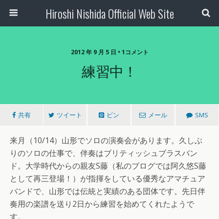
Hiroshi Nishida Official Web Site
2012 年 9 月 5 日 • 1コメント
練習中！
共有
ツイート
ピン
メール
SMS
来月（10/14）山形でソロの演奏会があります。久しぶ
りのソロの仕事で、伴奏はブリティッシュブラスバン
ド。大学時代からの親友S藤（私のブログでは阿久悠S藤
として再三登場！）が指揮をしている優秀なアマチュア
バンドで、山形では伝統と実績のある団体です。先日伴
奏用の楽譜を送り2日から練習を始めてくれたようで
す。