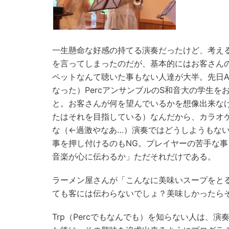
一生懸命な好感の持てる演奏だったけど、考え
を言ってしまったのだが、基本的にはお客さん
ペットなんて聴いた事もない人達が大半。先日
なった）PercアンサンブルのS和音大の学生
と。お客さんが何を望んでいるかを想像出来な
たはそれを目指している）なんだから、カラオ
な（←過激やなあ…）演奏ではどうしようもな
事を押し付けるのもNG。プレイヤーの苦手な
音楽が心に伝わるか」ただそれだけである。
ラーメン屋さんが「こんなに美味いスープをと
ても客には伝わらないでしょ？美味しかったら
Trp（Percでもなんでも）を知らない人は、