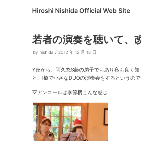
Hiroshi Nishida Official Web Site
コ
ン
テ
若者の演奏を聴いて、
ン
ツ
by
nishida
2012 年 12 月 13 日
へ
ス
Y形から、阿久悠S藤の弟子でもあり私も良く知
キ
と、I橋で小さなDUOの演奏会をするというの
ッ
プ
▽アンコールは季節柄こんな感じ