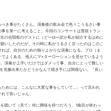
るべき事がたくさん。演奏後の飲み会で色々こうるさい事
の事を第一に考えること。今回のコンサートは普段トラン
A生の合唱祭のゲストに（どーゆー訳か私が紹介するはめに
をお願いしたのだが、その時に私がうるさく言ったのはこのこ
ければ、自分のための独りよがりな演奏になる。プロ（ま
ケでよくある、他人にマ×ター◎ーションを見せているよう
い。演奏が上手いだけではダメって事。自分にとって難しい
事を克服出来たかどうかなんて聴き手には関係ない。「良い
るためには、こんなに大変な事をしていて…」って言われ
それで良いじゃん。
演奏を聴いて（見て）何に興味を持つだろう。1曲目が終わっ