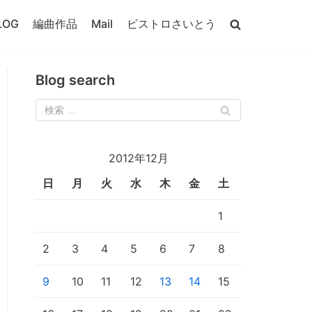
LOG
編曲作品
Mail
ビストロさいとう
Blog search
2012年12月
日
月
火
水
木
金
土
1
2
3
4
5
6
7
8
9
10
11
12
13
14
15