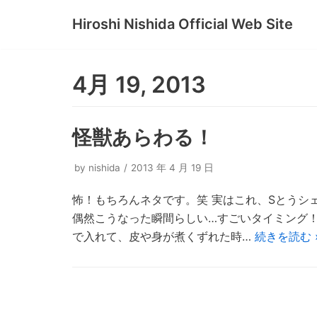
Hiroshi Nishida Official Web Site
コ
ン
テ
4月 19, 2013
ン
ツ
へ
怪獣あらわる！
ス
キ
by
nishida
2013 年 4 月 19 日
ッ
怖！もちろんネタです。笑 実はこれ、Sとうシ
プ
偶然こうなった瞬間らしい…すごいタイミング
で入れて、皮や身が煮くずれた時…
続きを読む 