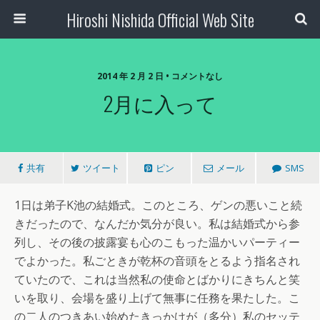
Hiroshi Nishida Official Web Site
2014 年 2 月 2 日 • コメントなし
2月に入って
共有
ツイート
ピン
メール
SMS
1日は弟子K池の結婚式。このところ、ゲンの悪いこと続
きだったので、なんだか気分が良い。私は結婚式から参
列し、その後の披露宴も心のこもった温かいパーティー
でよかった。私ごときが乾杯の音頭をとるよう指名され
ていたので、これは当然私の使命とばかりにきちんと笑
いを取り、会場を盛り上げて無事に任務を果たした。こ
の二人のつきあい始めたきっかけが（多分）私のセッテ