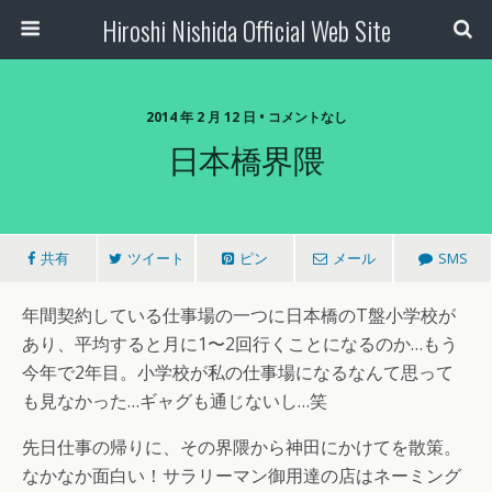
Hiroshi Nishida Official Web Site
2014 年 2 月 12 日 • コメントなし
日本橋界隈
共有
ツイート
ピン
メール
SMS
年間契約している仕事場の一つに日本橋のT盤小学校が
あり、平均すると月に1〜2回行くことになるのか…もう
今年で2年目。小学校が私の仕事場になるなんて思って
も見なかった…ギャグも通じないし…笑
先日仕事の帰りに、その界隈から神田にかけてを散策。
なかなか面白い！サラリーマン御用達の店はネーミング