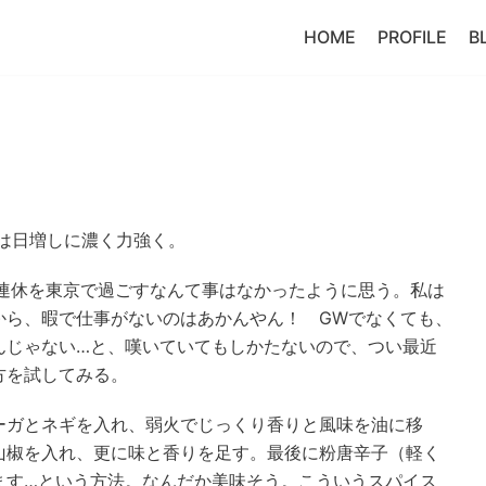
HOME
PROFILE
B
は日増しに濃く力強く。
の連休を東京で過ごすなんて事はなかったように思う。私は
から、暇で仕事がないのはあかんやん！ GWでなくても、
んじゃない…と、嘆いていてもしかたないので、つい最近
方を試してみる。
ーガとネギを入れ、弱火でじっくり香りと風味を油に移
山椒を入れ、更に味と香りを足す。最後に粉唐辛子（軽く
ます…という方法。なんだか美味そう。こういうスパイス