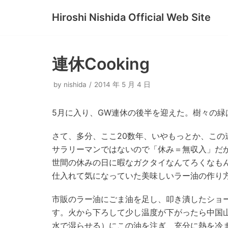
Hiroshi Nishida Official Web Site
コ
ン
テ
連休Cooking
ン
ツ
by
nishida
2014 年 5 月 4 日
へ
ス
5月に入り、GW連休の後半を迎えた。樹々の緑
キ
ッ
さて、多分、ここ20数年、いやもっとか、こ
プ
サラリーマンではないので「休み＝無収入」だ
世間の休みの日に暇なガクタイなんてろくなも
仕入れて気になっていた美味しいラー油の作り
市販のラー油にごま油を足し、叩き潰したショ
す。火から下ろして少し温度が下がったら中国
水で湿らせる）にこの油を注ぎ、充分に熱を冷