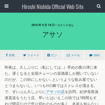
Hiroshi Nishida Official Web Site
2016 年 9 月 18 日 • コメントなし
アサソ
共有
ツイート
ピン
メール
SMS
昨夜は、久しぶりに（私にしては…）早めの夜の津に来
た。遅くなると全国チェーンの居酒屋しか開いていない
のだが、この街にしかない…というような飲み屋でない
とつまらないし。いつもHの舞ではストレスが溜まる。
で、ずいぶん久しぶりに
アサソの店
を訪問。紀伊長島漁
港直送をうたう店。早いとはいえこの街では1時間もす
れば閉店なので売り切れのものが多く、名前も知らない