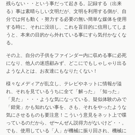
残らない・・という事だって起きる。記録する（出来
る）事は素晴らしい文明だが、文明を利用する側が、自
分では何も動く・努力する必要の無い簡単な媒体を使用
する時に、それに没頭し、これを盲目的に信用してしま
うと、本来の目的から外れている事にすら気付かなくな
る。
その上、自分の子供をファインダー内に収める事に必死
になり、他人の迷惑顧みず、どこにでもしゃしゃり出る
ような人とは、お友達にもなりたくない！
様々なメディアが乱立し、テレビやネットに情報が溢
れ、それを見ているうちに全て「解った」「知った」
「見た」・・・ような気になっている、疑似体験のみで
「錯覚」かも知れない事を、さも、それをやったような
気にさせるものも要注意！こういう意見をネット上で喋
っているのだから、ぜ〜んぜん説得力がないけど・・。
でも、使用している「人」が機械に振り回され、機械に