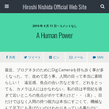
Hiroshi Nishida Official Web Site
2010 年 4 月 11 日 • コメントなし
A Human Power
共有
ツイート
ピン
メール
SMS
最近、ブログネタのためにDig.Cameraを持ち歩く事が多
くなった。で、改めて思う事。人間の目って本当に素晴
らしい！ 遠近感、焦点の合い方など全て、どれをとっ
ても、カメラは人にはかなわない。私の目は半世紀を過
ぎて近いところの焦点がボケて来たけど・・（哀）。目
だけではなく人間の持つ能力は本当にすごくて、機械な
んて足下にも及ばないのはわかりきっている事なのに。