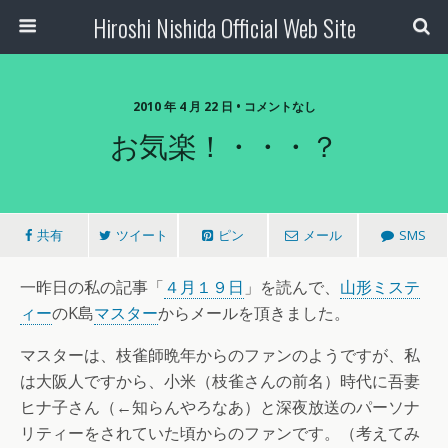
Hiroshi Nishida Official Web Site
2010 年 4 月 22 日 • コメントなし
お気楽！・・・？
共有
ツイート
ピン
メール
SMS
一昨日の私の記事「
４月１９日
」を読んで、
山形ミステ
ィー
のK島
マスター
からメールを頂きました。
マスターは、枝雀師晩年からのファンのようですが、私
は大阪人ですから、小米（枝雀さんの前名）時代に吾妻
ヒナ子さん（←知らんやろなあ）と深夜放送のパーソナ
リティーをされていた頃からのファンです。（考えてみ