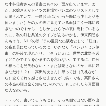
な小林信彦さんの著書にもその一面が出ています。ま
た、お嬢さんがドイツの劇場でバレエのソリストとして
活躍されていて、一度お目にかかった際にも少しお話を
伺いました）その人の表に見えている面はごく一部に過
ぎないのですから、もしかしたらその裏に隠れているも
のに、私の好む共通のタイプがあるのかも。伊東四朗さ
んもそう。NHKの朝ドラの重要な出演者として「紅白」
の審査員になっているのに、いきなり「ベンジャミン伊
東」の扮装で現れたり。（そういえば、世界の北野も必
ずどこかでボケをかますのを忘れない。要するに、自分
の根っこを見失わない・・または隠さないのか。単に好
きなだけ！？） 高田純次さんに限っては（失礼なが
ら）全くそれを感じさせませんが（笑）でも、高田さん
の本当の顔は全く知らないのでで、もしかしたら真面目
な人なのかも。
・・って、書いてるうちにも、そっち側ではない面を出