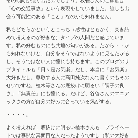
その傾向が強く出たのでしょう。枝雀さんのご家族は
「心の交通事故」という表現をしていました。誰しも出
会う可能性のある「こと」なのかも知れません。
私もどちらかというとこっち（感性はともかく、突き詰
めて考えるのが好きな）タイプの人間だと感じていま
す。私の好むものにも共通の匂いがある。だから・・か
も知れないけど、自分をそうではないように見せたがる
し、そうではない人に憧れも持ちます。このブログのサ
ブタイトルも「日々是お気楽」だし、本当に「お気楽」
大好きだし。尊敬する人に高田純次なんて書くのもその
せいですね。植木等さんの底抜けに明るい「調子の良
さ」「無責任」にも憧れる。だけど、谷啓さんのマニア
ックさの方が自分の好みに合っている気がする。
・・・・。
よく考えれば、底抜けに明るい植木さんも、プライベー
トでは寡黙な真面目な人だったようですし（私の大好き