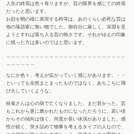
人生の終焉は色々有りますが、芸の限界を感じての終焉
だったと思います。
お顔を蛸の様に表現する時等は、あのくらい必死な芸は
他の落語家に無い物でした。御自分に厳しく、深淵を見
ようとすれば落ち入る芸の怖さです。それがゆえの印象
に残った方は多いのではと思います。
＿＿＿＿＿＿＿＿＿＿＿＿＿＿＿＿＿＿＿＿＿＿＿＿＿
＿＿＿＿＿＿
なにか色々、考えが拡がっていく感じがあります。・・
といっても全然まとまったものではなく、あちこちに飛
び火していくような。
枝雀さんは心の病で亡くなりました。まだ若かった。芸
もこれから更に磨かれたものになっただろうに。若い頃
からその傾向は強く、何度か長い休演がありました。感
性が鋭く、突き詰めて物事を考えるタイプの人なので、