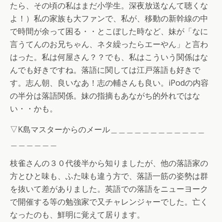
たら、その頃の私はまだ小学生。深夜放送なんて聴くな
よ！）私の家族も大ファンで、私が、移動の新幹線の中
で時間が余って困る・・とこぼした時など、妹が「なに
言うてんのお兄ちゃん、ネタ繰ったらエーやん」と言わ
はった。私は何屋さん？？でも、私はこういう関係はな
んでも好きですね。落語に関しては江戸落語も好きで
す。志ん朝、良いなあ！志の輔さんも良い。iPodの内容
の半分は落語関係。妹の指摘もあながち的外れではな
い・・かも。
▽K島マスターからのメール＿＿＿＿＿＿＿＿＿＿＿＿
＿＿＿＿＿＿
枝雀さんの３０代後半から知りましたが、他の落語家の
方とひと味も、ふた味も違う方で、落語一筋の姿勢は群
を抜いて差がありました。英語での落語をニューヨーク
で開催する等の勉強家で又チャレンジャーでした。亡く
なったのも、鮮明に覚えて居ります。