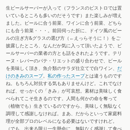
生ビールサーバーが入って（フランスのビストロでは置
いているところも多いのだそうです）また楽しみが増え
ました。ビールに合う前菜、ワインに合う前菜、どちら
にも合う前菜・・・。前回伺った折に、ドイツ風のビー
ルの注ぎ方&グラスの選び方（←えっらそうに！）をご
披露したところ、なんだか気に入って頂いたようで、ビ
ールサーバーの業者の方とも話をされたようです。テリ
ーヌ・レバーのパテ・リエットの盛り合わせで、ビール
を美味しく頂き、魚介類のサラダ仕立てで白ワイン、
だ
けのきみのスープ
。
私の作ったスープ
とは違うものです
ね。もちろん対抗する気もありませんけど。これでなけ
れば、せっかくの「きみ」が可哀想。素材は美味しく食
べられてこそ生きるのです。人間も何かの命を奪って
（植物でも）生きているのですから、美味しく無駄なく
調理して感謝しなければ。まあ、だからといって家庭料
理が全部プロのレベルになる必要はないですけれど。
（でも、出来る限り一生懸命に、無駄なく感謝して食べ