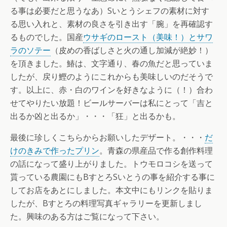
る事は必要だと思うなあ）Sいとうシェフの素材に対す
る思い入れと、素材の良さを引き出す「腕」を再確認す
るものでした。国産
ウサギのロースト（美味！）とサワ
ラのソテー
（皮めの香ばしさと火の通し加減が絶妙！）
を頂きました。鰆は、文字通り、春の魚だと思っていま
したが、戻り鰹のようにこれからも美味しいのだそうで
す。以上に、赤・白のワインを好きなように（！）合わ
せてやりたい放題！ビールサーバーは私にとって「吉と
出るか凶と出るか」・・・「狂」と出るかも。
最後に珍しくこちらからお願いしたデザート。・・・
だ
けのきみで作ったプリン
。青森の県産品で作る創作料理
の話になって盛り上がりました。トウモロコシを送って
貰っている農園にもBすとろSいとうの事を紹介する事に
してお店をあとにしました。本文中にもリンクを貼りま
したが、Bすとろの料理写真ギャラリーを更新しまし
た。興味のある方はご覧になって下さい。