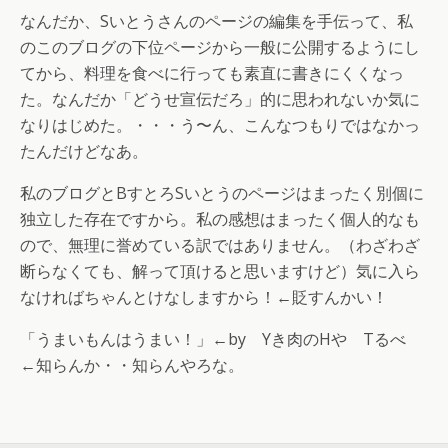
なんだか、Sいとうさんのページの編集を手伝って、私
のこのブログの下位ページから一般に公開するようにし
てから、料理を食べに行っても素直に書きにくくなっ
た。なんだか「どうせ宣伝だろ」的に思われないか気に
なりはじめた。・・・う〜ん、こんなつもりではなかっ
たんだけどなあ。
私のブログとBすとろSいとうのページはまったく別個に
独立した存在ですから。私の感想はまったく個人的なも
ので、無理に誉めている訳ではありません。（わざわざ
断らなくても、解って頂けると思いますけど）気に入ら
なければちゃんとけなしますから！←貶すんかい！
「うまいもんはうまい！」←by Yき肉のHや Tるべ
←知らんか・・知らんやろな。