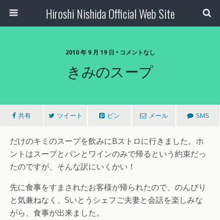
Hiroshi Nishida Official Web Site
2010 年 9 月 19 日 • コメントなし
きみのスープ
共有
ツイート
ピン
メール
SMS
だけのキミのスープを飲みにBストロに行きました。ホ
ントはスープとパンとワインのみで帰るという約束だっ
たのですが、そんな訳にいくかい！
先に食事をすまされたお客様が帰られたので、のんびり
と気兼ねなく、Sいとうシェフご夫妻と会話を楽しみな
がら、食事が出来ました。