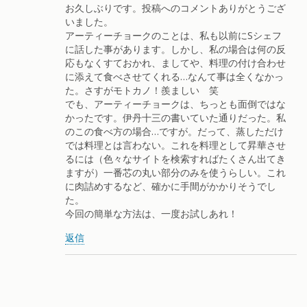
お久しぶりです。投稿へのコメントありがとうござ
いました。
アーティーチョークのことは、私も以前にSシェフ
に話した事があります。しかし、私の場合は何の反
応もなくすておかれ、ましてや、料理の付け合わせ
に添えて食べさせてくれる…なんて事は全くなかっ
た。さすがモトカノ！羨ましい 笑
でも、アーティーチョークは、ちっとも面倒ではな
かったです。伊丹十三の書いていた通りだった。私
のこの食べ方の場合…ですが。だって、蒸しただけ
では料理とは言わない。これを料理として昇華させ
るには（色々なサイトを検索すればたくさん出てき
ますが）一番芯の丸い部分のみを使うらしい。これ
に肉詰めするなど、確かに手間がかかりそうでし
た。
今回の簡単な方法は、一度お試しあれ！
返信