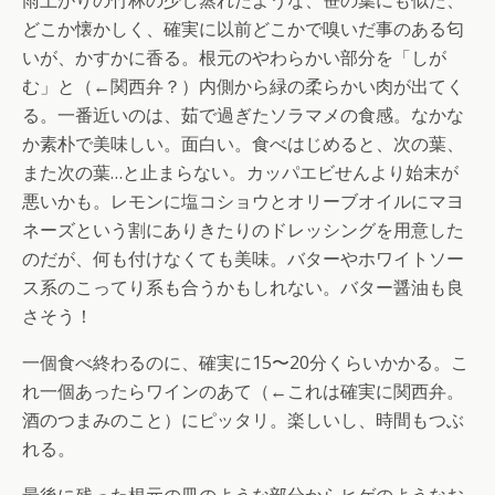
雨上がりの竹林の少し蒸れたような、笹の葉にも似た、
どこか懐かしく、確実に以前どこかで嗅いだ事のある匂
いが、かすかに香る。根元のやわらかい部分を「しが
む」と（←関西弁？）内側から緑の柔らかい肉が出てく
る。一番近いのは、茹で過ぎたソラマメの食感。なかな
か素朴で美味しい。面白い。食べはじめると、次の葉、
また次の葉…と止まらない。カッパエビせんより始末が
悪いかも。レモンに塩コショウとオリーブオイルにマヨ
ネーズという割にありきたりのドレッシングを用意した
のだが、何も付けなくても美味。バターやホワイトソー
ス系のこってり系も合うかもしれない。バター醤油も良
さそう！
一個食べ終わるのに、確実に15〜20分くらいかかる。こ
れ一個あったらワインのあて（←これは確実に関西弁。
酒のつまみのこと）にピッタリ。楽しいし、時間もつぶ
れる。