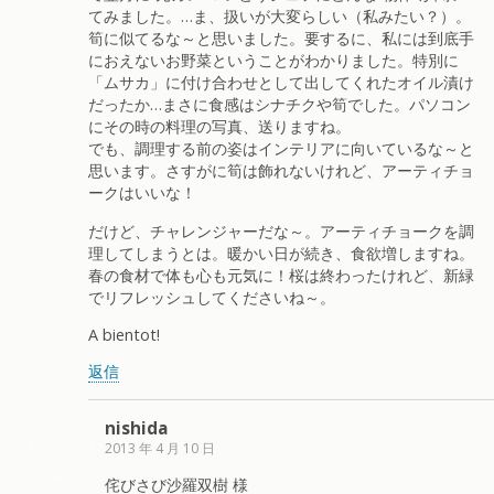
てみました。…ま、扱いが大変らしい（私みたい？）。
筍に似てるな～と思いました。要するに、私には到底手
におえないお野菜ということがわかりました。特別に
「ムサカ」に付け合わせとして出してくれたオイル漬け
だったか…まさに食感はシナチクや筍でした。パソコン
にその時の料理の写真、送りますね。
でも、調理する前の姿はインテリアに向いているな～と
思います。さすがに筍は飾れないけれど、アーティチョ
ークはいいな！
だけど、チャレンジャーだな～。アーティチョークを調
理してしまうとは。暖かい日が続き、食欲増しますね。
春の食材で体も心も元気に！桜は終わったけれど、新緑
でリフレッシュしてくださいね～。
A bientot!
返信
nishida
2013 年 4 月 10 日
侘びさび沙羅双樹 様