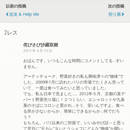
以前の投稿
次の投稿
近況 & Help Me
煎り酒
2レス
侘びさび沙羅双樹
2013 年 4 月 10 日
おばんです。いつもこんな時間にコメントしてる…すい
ません。
アーティチョーク、野菜好きの私も興味津々の“物体”で
した。2009年1月に訪れたパリの市場でたくさん売って
いて、一度は食べてみたいと思っていました。
でも、私も日本で見ました…。2012年５月、京都の某デ
パート野菜売り場に！２つくらい、エシャロットや九条
葱のそばにコロンと置かれ…そう、安いんですよ。食べ
る所が少ないからか、簡単にできるからか…何でだろ
う？
もちろん、パリ以来のご対面で、いいみやげ話～と思っ
て翌月に“元カレ”Ｓいとうシェフにどんな“物体”か聞い