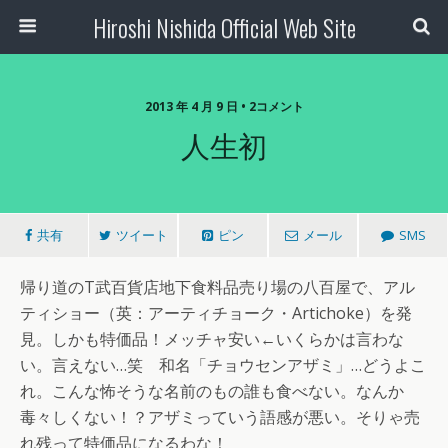
Hiroshi Nishida Official Web Site
2013 年 4 月 9 日 • 2コメント
人生初
共有
ツイート
ピン
メール
SMS
帰り道のT武百貨店地下食料品売り場の八百屋で、アル
ティショー（英：アーティチョーク・Artichoke）を発
見。しかも特価品！メッチャ安い←いくらかは言わな
い。言えない…笑 和名「チョウセンアザミ」…どうよこ
れ。こんな怖そうな名前のもの誰も食べない。なんか
毒々しくない！？アザミっていう語感が悪い。そりゃ売
れ残って特価品になるわな！